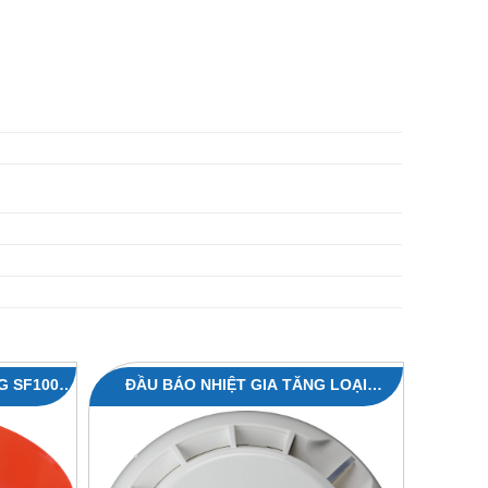
G SF100
ĐẦU BÁO NHIỆT GIA TĂNG LOẠI
THƯỜNG SENSOMAG R20