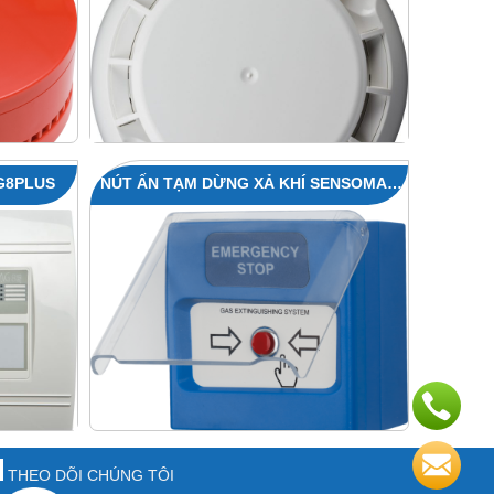
G8PLUS
NÚT ẤN TẠM DỪNG XẢ KHÍ SENSOMAG
MHB50
THEO DÕI CHÚNG TÔI