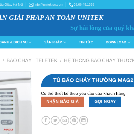
ầu Giấy, Hà Nội
Info@unitekjsc.com
08.66.45.1368
ẦN GIẢI PHÁP AN TOÀN UNITEK
Sự hài lòng của quý kh
OANH & DỊCH VỤ
SẢN PHẨM
TIN TỨC
DOWNLOAD
G
/
BÁO CHÁY - TELETEK
/
HỆ THỐNG BÁO CHÁY THƯỜ
TỦ BÁO CHÁY THƯỜNG MAG2
Có thể thiết kế theo yêu cầu của khách hàng
NHẬN BÁO GIÁ
GỌI NGAY