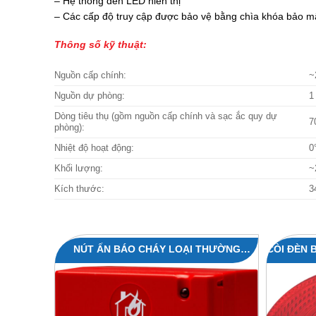
– Hệ thống đèn LED hiển thị
– Các cấp độ truy cập được bảo vệ bằng chìa khóa bảo m
Thông số kỹ thuật:
Nguồn cấp chính:
~
Nguồn dự phòng:
1
Dòng tiêu thụ (gồm nguồn cấp chính và sạc ắc quy dự
7
phòng):
Nhiệt độ hoạt động:
0
Khối lượng:
~
Kích thước:
3
NÚT ẤN BÁO CHÁY LOẠI THƯỜNG
CÒI ĐÈN 
SENSOMAG MCP50