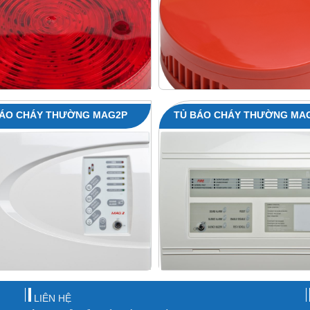
BÁO CHÁY THƯỜNG MAG2P
TỦ BÁO CHÁY THƯỜNG MA
LIÊN HỆ