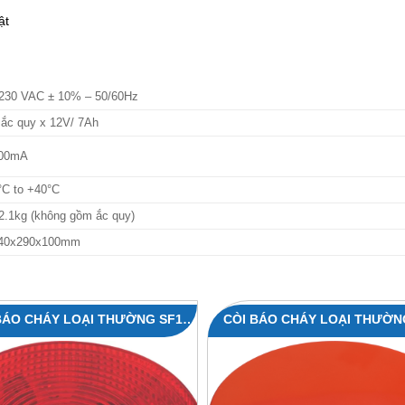
ật
230 VAC ± 10% – 50/60Hz
 ắc quy x 12V/ 7Ah
00mA
°C to +40°C
2.1kg (không gồm ắc quy)
40x290x100mm
BÁO CHÁY LOẠI THƯỜNG SF100
CÒI BÁO CHÁY LOẠI THƯỜN
RSST
RSND