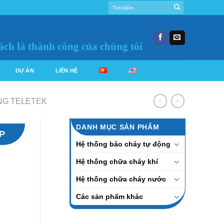
Tìm
kiếm:
ách là thành công của chúng tôi
DỰ ÁN
LIÊN HỆ
NG TELETEK
DANH MỤC SẢN PHẨM
P
Hệ thống báo cháy tự động
Hệ thống chữa cháy khí
Hệ thống chữa cháy nước
Các sản phẩm khác