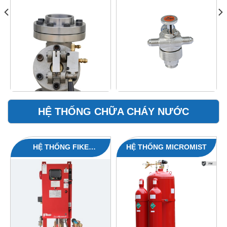
200, 140L – SFS-NV140
HỆ THỐNG CHỮA CHÁY NƯỚC
HỆ THỐNG FIKE
HỆ THỐNG MICROMIST
DURAQUENCH