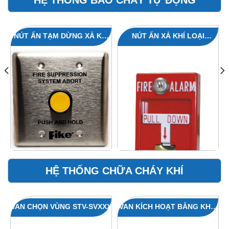
HỆ THỐNG BÁO CHÁY TỰ ĐỘNG
NÚT ẤN TẠM DỪNG XẢ KHÍ
NÚT ẤN XẢ KHÍ LOẠI
LOẠI THƯỜNG 10‐2965
THƯỜNG 20-1839
HỆ THỐNG CHỮA CHÁY KHÍ
VAN CHỌN VÙNG STV-SVXXX
VAN KÍCH HOẠT BẰNG KHÍ /
BẰNG TAY CHO BÌNH FM-