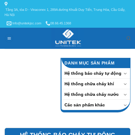
Skip
to
Tầng 3A, tòa D - Vinaconex 1, 289A đường Khuất Duy Tiến, Trung Hòa, Cầu Giấy,
Hà Nội
content
Info@unitekjsc.com
08.66.45.1368
DANH MỤC SẢN PHẨM
Hệ thống báo cháy tự động
Hệ thống chữa cháy khí
Hệ thống chữa cháy nước
Các sản phẩm khác