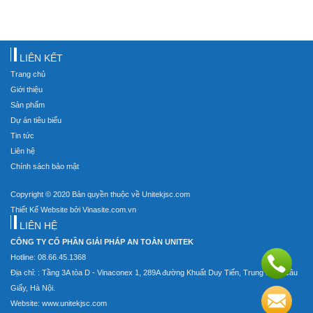
LIÊN KẾT
Trang chủ
Giới thiệu
Sản phẩm
Dự án tiêu biểu
Tin tức
Liên hệ
Chính sách bảo mật
Copyright © 2020 Bản quyền thuộc về Unitekjsc.com
Thiết Kế Website bởi Vinasite.com.vn
LIÊN HỆ
CÔNG TY CỔ PHẦN GIẢI PHÁP AN TOÀN UNITEK
Hotline: 08.66.45.1368
Địa chỉ: : Tầng 3A tòa D - Vinaconex 1, 289A đường Khuất Duy Tiến, Trung Hòa, Cầu
Giấy, Hà Nội.
Website: www.unitekjsc.com