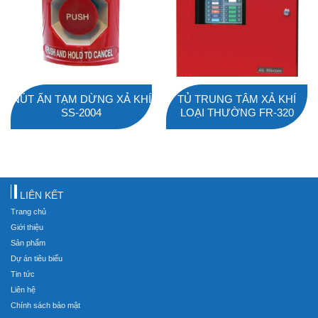
NÚT ẤN TẠM DỪNG XẢ KHÍ
TỦ TRUNG TÂM XẢ KHÍ
SS-2004
LOẠI THƯỜNG FR-320
LIÊN KẾT
Trang chủ
Giới thiệu
Sản phẩm
Dự án tiêu biểu
Tin tức
Liên hệ
Chính sách bảo mật