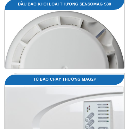
ĐẦU BÁO KHÓI LOẠI THƯỜNG SENSOMAG S30
TỦ BÁO CHÁY THƯỜNG MAG2P