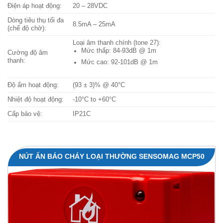
Điện áp hoạt động:
20 – 28VDC
Dòng tiêu thụ tối đa
8.5mA – 25mA
(chế độ chờ):
Loại âm thanh chính (tone 27):
Mức thấp: 84-93dB @ 1m
Cường độ âm
thanh:
Mức cao: 92-101dB @ 1m
Độ ẩm hoạt động:
(93 ± 3)% @ 40°C
Nhiệt độ hoạt động:
-10°C to +60°C
Cấp bảo vệ:
IP21C
NÚT ẤN BÁO CHÁY LOẠI THƯỜNG SENSOMAG MCP50