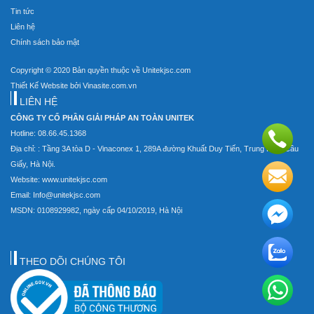
Tin tức
Liên hệ
Chính sách bảo mật
Copyright © 2020 Bản quyền thuộc về Unitekjsc.com
Thiết Kế Website bởi Vinasite.com.vn
LIÊN HỆ
CÔNG TY CỔ PHẦN GIẢI PHÁP AN TOÀN UNITEK
Hotline: 08.66.45.1368
Địa chỉ: : Tầng 3A tòa D - Vinaconex 1, 289A đường Khuất Duy Tiến, Trung Hòa, Cầu
Giấy, Hà Nội.
Website: www.unitekjsc.com
Email: Info@unitekjsc.com
MSDN: 0108929982, ngày cấp 04/10/2019, Hà Nội
THEO DÕI CHÚNG TÔI