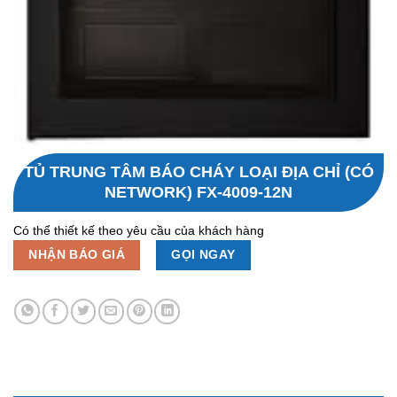
TỦ TRUNG TÂM BÁO CHÁY LOẠI ĐỊA CHỈ (CÓ
NETWORK) FX-4009-12N
Có thể thiết kế theo yêu cầu của khách hàng
NHẬN BÁO GIÁ
GỌI NGAY