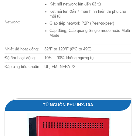
Kết nối network lên đến 63 tủ
Kết nối lên đến 7 màn hình hiển thị phụ cho
mỗi tủ
Network:
Giao tiếp network P2P (Peer-to-peer)
Cáp đồng, Cấp quang Single mode hoặc Multi-
Mode
Nhiệt độ hoạt động:
32ºF to 120ºF (0ºC to 49C)
Độ ẩm hoạt động:
10% – 93% không ngưng tụ
Đáp ứng tiêu chuẩn:
UL, FM, NFPA 72
TỦ NGUỒN PHỤ INX-10A