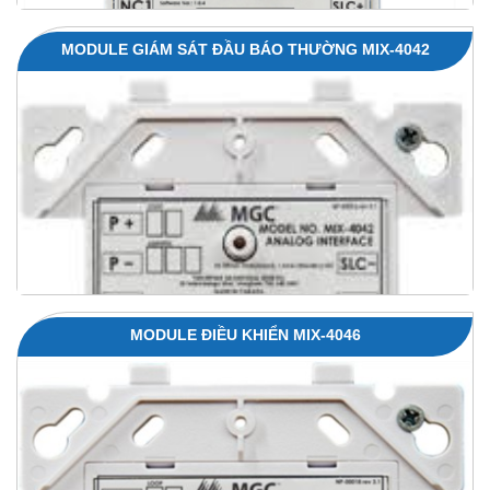
MODULE GIÁM SÁT ĐẦU BÁO THƯỜNG MIX-4042
MODULE ĐIỀU KHIỂN MIX-4046