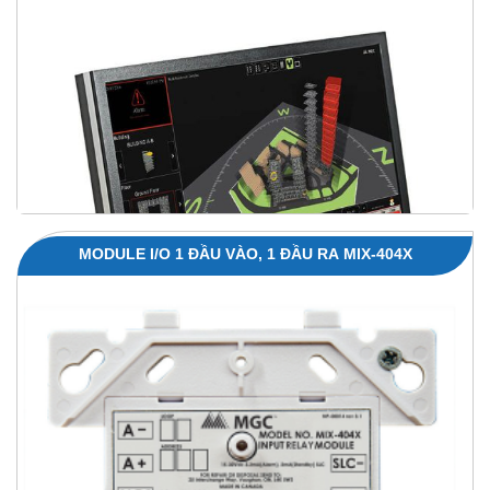
MODULE I/O 1 ĐẦU VÀO, 1 ĐẦU RA MIX-404X