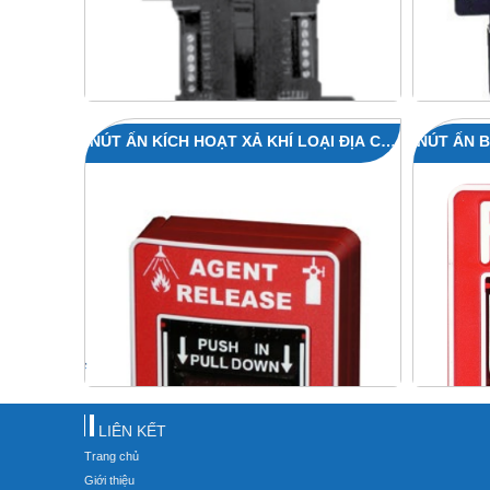
NÚT ẤN KÍCH HOẠT XẢ KHÍ LOẠI ĐỊA CHỈ
NÚT ẤN B
20-1343
LIÊN KẾT
Trang chủ
Giới thiệu