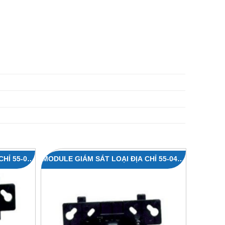
HỈ 55‐042
MODULE GIÁM SÁT LOẠI ĐỊA CHỈ 55‐041 /
55‐046