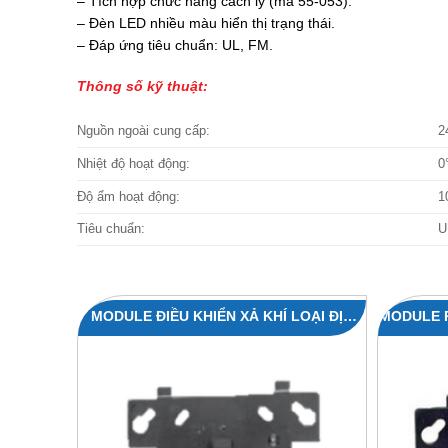
– Tích hợp chức năng cách ly (mã 55-053).
– Đèn LED nhiều màu hiển thị trạng thái.
– Đáp ứng tiêu chuẩn: UL, FM.
Thông số kỹ thuật:
Nguồn ngoài cung cấp:
2
Nhiệt độ hoạt động:
0
Độ ẩm hoạt động:
1
Tiêu chuẩn:
U
MODULE ĐIỀU KHIỂN XẢ KHÍ LOẠI ĐỊA
MODULE RƠ
CHỈ 55‐052 / 55‐043