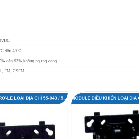
4VDC
°C đến 49°C
0% đến 93% không ngưng đọng
L, FM, CSFM
-LE LOẠI ĐỊA CHỈ 55‐043 / 55‐
MODULE ĐIỀU KHIỂN LOẠI ĐỊA C
048
/ 55‐047