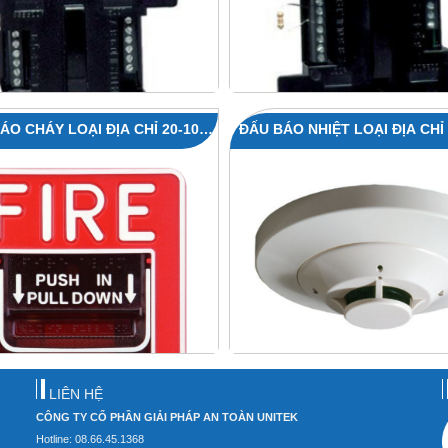
ÁO CHÁY LOẠI ĐỊA CHỈ 20-1063
ĐẤU BÁO NHIỆT LOẠI ĐỊA CHỈ 
/ 20-1064
60-1040
LIÊN HỆ
CÔNG TY CỔ PHẦN GIẢI PHÁP AN TOÀN UNITEK
Hotline: 08.66.45.1368