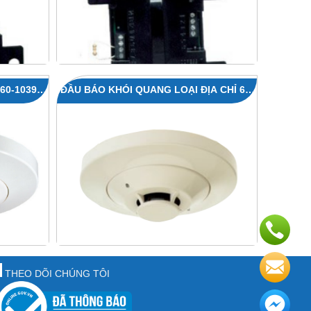
60-1039 /
ĐẦU BÁO KHÓI QUANG LOẠI ĐỊA CHỈ 63-
1058 / 63-1052
THEO DÕI CHÚNG TÔI