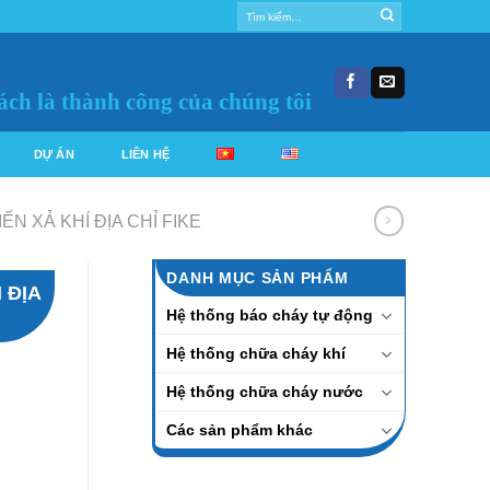
Tìm
kiếm:
ách là thành công của chúng tôi
DỰ ÁN
LIÊN HỆ
N XẢ KHÍ ĐỊA CHỈ FIKE
DANH MỤC SẢN PHẨM
 ĐỊA
Hệ thống báo cháy tự động
Hệ thống chữa cháy khí
Hệ thống chữa cháy nước
Các sản phẩm khác