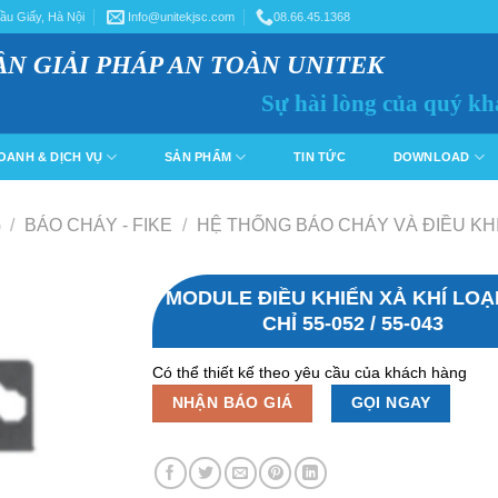
ầu Giấy, Hà Nội
Info@unitekjsc.com
08.66.45.1368
ẦN GIẢI PHÁP AN TOÀN UNITEK
Sự hài lòng của quý kh
OANH & DỊCH VỤ
SẢN PHẨM
TIN TỨC
DOWNLOAD
G
/
BÁO CHÁY - FIKE
/
HỆ THỐNG BÁO CHÁY VÀ ĐIỀU KHIỂ
MODULE ĐIỀU KHIỂN XẢ KHÍ LOẠI
CHỈ 55‐052 / 55‐043
Có thể thiết kế theo yêu cầu của khách hàng
NHẬN BÁO GIÁ
GỌI NGAY