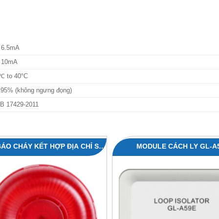
 6.5mA
 10mA
℃ to 40°C
 95% (không ngưng đọng)
B 17429-2011
BÁO CHÁY KẾT HỢP ĐỊA CHỈ SG-
MODULE CÁCH LY GL-A
A92E