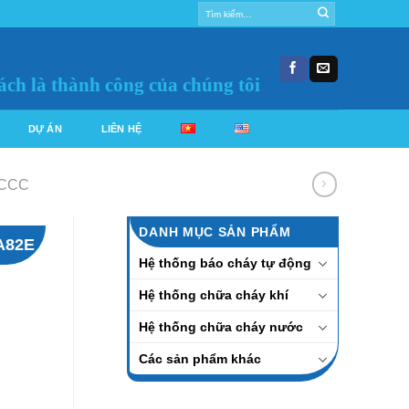
Tìm
kiếm:
ách là thành công của chúng tôi
DỰ ÁN
LIÊN HỆ
 CCC
DANH MỤC SẢN PHẨM
A82E
Hệ thống báo cháy tự động
Hệ thống chữa cháy khí
Hệ thống chữa cháy nước
Các sản phẩm khác