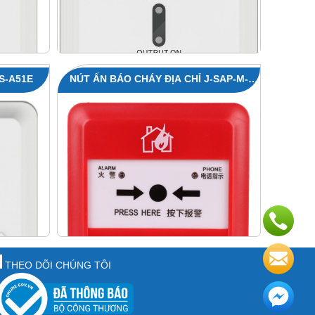
S-A51E
NÚT ẤN BÁO CHÁY ĐỊA CHỈ J-SAP-M-
A62KE
THEO DÕI CHÚNG TÔI