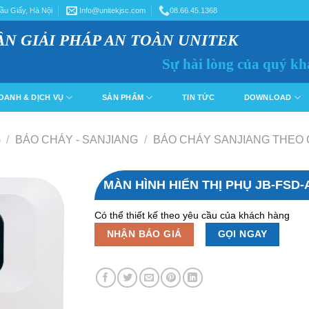
ầu Giấy, Hà Nội
Info@unitekjsc.com
08.66.45.1368
ẦN GIẢI PHÁP AN TOÀN UNITEK
Sự hài lòng của quý kh
OANH & DỊCH VỤ
SẢN PHẨM
TIN TỨC
DOWNLOAD
G
/
BÁO CHÁY - SANJIANG
/
BÁO CHÁY SANJIANG THEO
MÀN HÌNH HIỂN THỊ PHỤ JB-FSD-
Có thể thiết kế theo yêu cầu của khách hàng
NHẬN BÁO GIÁ
GỌI NGAY