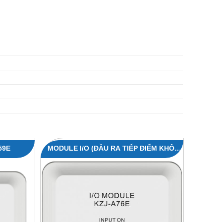
59E
MODULE I/O (ĐẦU RA TIẾP ĐIỂM KHÔ)
KZJ-A76E