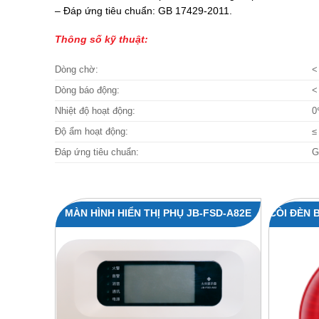
– Đáp ứng tiêu chuẩn: GB 17429-2011.
Thông số kỹ thuật:
Dòng chờ:
<
Dòng báo động:
<
Nhiệt độ hoạt động:
0
Độ ẩm hoạt động:
≤
Đáp ứng tiêu chuẩn:
G
MÀN HÌNH HIỂN THỊ PHỤ JB-FSD-A82E
CÒI ĐÈN 