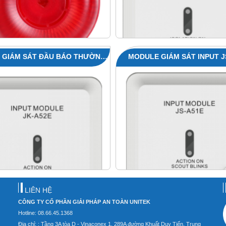
 GIÁM SÁT ĐẦU BÁO THƯỜNG
MODULE GIÁM SÁT INPUT J
JK-A52E
LIÊN HỆ
CÔNG TY CỔ PHẦN GIẢI PHÁP AN TOÀN UNITEK
Hotline: 08.66.45.1368
Địa chỉ: : Tầng 3A tòa D - Vinaconex 1, 289A đường Khuất Duy Tiến, Trung