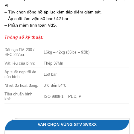
PI.
– Tùy chọn đồng hồ áp lực kèm tiếp điểm giám sát.
– Áp suất làm việc 50 bar / 42 bar.
– Phần mềm tính toán VdS.
Thông số kỹ thuật:
Dải nạp FM-200 /
16kg – 42kg (35lbs – 93lb)
HFC-227ea:
Vật liệu của bình:
Thép 37Mn
Áp suất nạp tối đa
150 bar
của bình:
Nhiệt độ hoạt động:
0℃ đến 54℃
Tiêu chuẩn bình
ISO 9809-1, TPED, PI
khí:
VAN CHỌN VÙNG STV-SVXXX