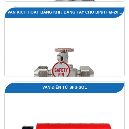
VAN KÍCH HOẠT BẰNG KHÍ / BẰNG TAY CHO BÌNH FM-200,
82.5L – SFS-NV82.5
VAN ĐIỆN TỪ SFS-SOL