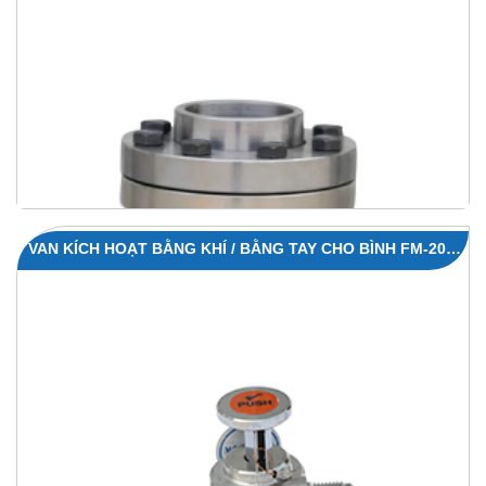
VAN KÍCH HOẠT BẰNG KHÍ / BẰNG TAY CHO BÌNH FM-200,
140L – SFS-NV140