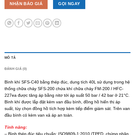
NHẬN BÁO GIÁ
GỌI NGAY
MÔ TẢ
ĐÁNH GIÁ (0)
Bình khí SFS-C40 bằng thép đúc, dung tích 40L sử dụng trong hệ
thống chữa cháy SFS-200 chứa khí chữa cháy FM-200 / HFC-
227ea được tăng áp bằng nitơ tới áp suất 50 bar / 42 bar ở 21°C.
Bình khí được lắp đặt kèm van đầu bình, đồng hồ hiển thị áp
suất, tùy chọn đồng hồ tích hợp kèm tiếp điểm giám sát. Trên van
đầu bình có kèm van xả áp an toàn.
Tính năng:
– Bình thép đúc tiêu chuẩn: ISO9809-1:2010 /TPED, chứng nhận